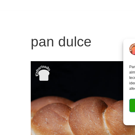
pan dulce
Par
alm
tec
ide
afe