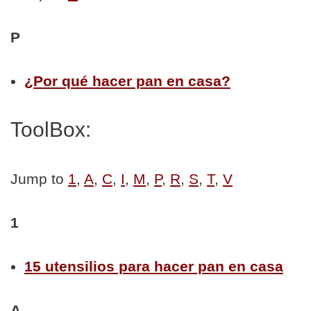
P
¿Por qué hacer pan en casa?
ToolBox:
Jump to
1
,
A
,
C
,
I
,
M
,
P
,
R
,
S
,
T
,
V
1
15 utensilios para hacer pan en casa
A