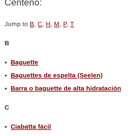
Centeno:
Jump to
B
,
C
,
H
,
M
,
P
,
T
B
Baguette
Baguettes de espelta (Seelen)
Barra o baguette de alta hidratación
C
Ciabatta fácil