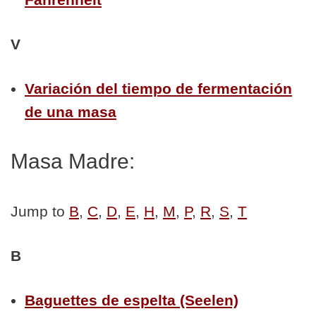
V
Variación del tiempo de fermentación
de una masa
Masa Madre:
Jump to
B
,
C
,
D
,
E
,
H
,
M
,
P
,
R
,
S
,
T
B
Baguettes de espelta (Seelen)