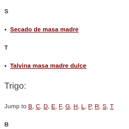
S
Secado de masa madre
T
Talvina masa madre dulce
Trigo:
Jump to
B
,
C
,
D
,
E
,
F
,
G
,
H
,
L
,
P
,
R
,
S
,
T
B