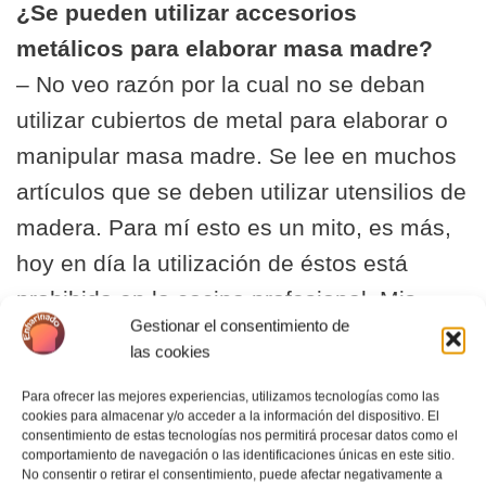
¿Se pueden utilizar accesorios
metálicos para elaborar masa madre?
– No veo razón por la cual no se deban
utilizar cubiertos de metal para elaborar o
manipular masa madre. Se lee en muchos
artículos que se deben utilizar utensilios de
madera. Para mí esto es un mito, es más,
hoy en día la utilización de éstos está
prohibida en la cocina profesional. Mis
Gestionar el consentimiento de
materiales preferidos son el vidrio y
las cookies
cubiertos metálicos de cocina.
Para ofrecer las mejores experiencias, utilizamos tecnologías como las
cookies para almacenar y/o acceder a la información del dispositivo. El
¿Se puede congelar la masa madre?
consentimiento de estas tecnologías nos permitirá procesar datos como el
comportamiento de navegación o las identificaciones únicas en este sitio.
– Se puede congelar la masa madre.
No consentir o retirar el consentimiento, puede afectar negativamente a