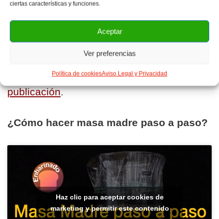
ciertas características y funciones.
Aunque yo no lo recomiendo. Va a tardar
mucho tiempo en regenerarse. Yo prefiero
Aceptar
secar la masa madre de manera que la
Ver preferencias
misma quede activa y es rápido volverla a
activar como te enseñamos
en esta
Política de cookies
Aviso Legal y Privacidad
publicación
.
¿Cómo hacer masa madre paso a paso?
Haz clic para aceptar cookies de
marketing y permitir este contenido