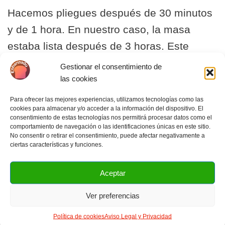
Hacemos pliegues después de 30 minutos
y de 1 hora. En nuestro caso, la masa
estaba lista después de 3 horas. Este
tiempo puede variar según lo potente que
Gestionar el consentimiento de
esté tu masa madre, si le añades levadura
las cookies
de panadería o no y también depende de la
Para ofrecer las mejores experiencias, utilizamos tecnologías como las
cookies para almacenar y/o acceder a la información del dispositivo. El
temperatura del ambiente que tengas en
consentimiento de estas tecnologías nos permitirá procesar datos como el
comportamiento de navegación o las identificaciones únicas en este sitio.
casa.
No consentir o retirar el consentimiento, puede afectar negativamente a
ciertas características y funciones.
Aceptar
Ver preferencias
Política de cookies
Aviso Legal y Privacidad