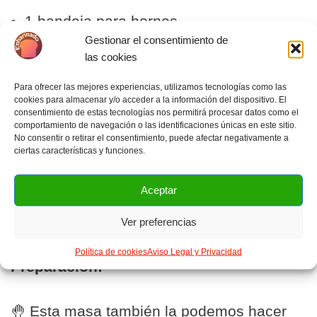
1 bandeja para hornos
Gestionar el consentimiento de
1 pincel
las cookies
Para ofrecer las mejores experiencias, utilizamos tecnologías como las
cookies para almacenar y/o acceder a la información del dispositivo. El
consentimiento de estas tecnologías nos permitirá procesar datos como el
Tabla de equivalencias tazas a gramos y
comportamiento de navegación o las identificaciones únicas en este sitio.
No consentir o retirar el consentimiento, puede afectar negativamente a
viceversa
.
ciertas características y funciones.
Aceptar
15 utensilios para hacer pan en casa
.
Ver preferencias
Política de cookies
Aviso Legal y Privacidad
Preparación:
🤚 Esta masa también la podemos hacer