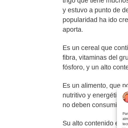
trigo que tiene mucho
y estuvo a punto de d
popularidad ha ido cr
aporta.
Es un cereal que cont
fibra, vitaminas del g
fósforo, y un alto cont
Es un alimento, que p
nutritivo y energético
no deben consumirla, 
Par
alm
Su alto contenido en f
tec