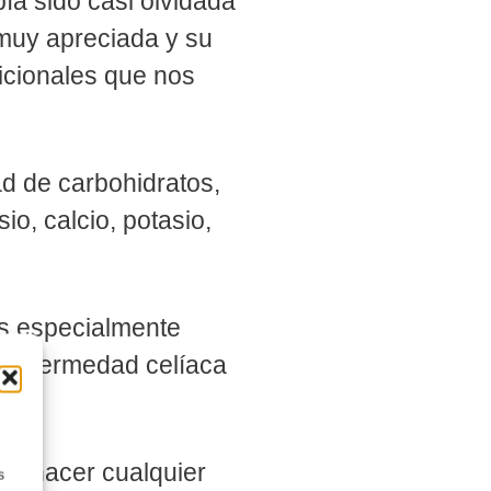
ía sido casi olvidada
 muy apreciada y su
icionales que nos
ad de carbohidratos,
io, calcio, potasio,
es especialmente
a enfermedad celíaca
lto.
 de hacer cualquier
s