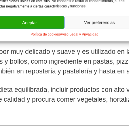
ntificaciones únicas en este sitio. No consentir o retirar el consentimiento, puede
es ideal para dietas de adelgazamiento.
ctar negativamente a ciertas características y funciones.
mos la espelta en muchos supermercados 
Aceptar
Ver preferencias
cida en forma de cultivo ecológico.
Política de cookies
Aviso Legal y Privacidad
bor muy delicado y suave y es utilizado en 
y bollos, como ingrediente en pastas, pizza
ambién en repostería y pastelería y hasta en 
eta equilibrada, incluir productos con alto va
calidad y procura comer vegetales, hortaliz