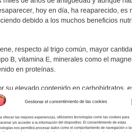
s miles de años de antigüedad y aunque hab
esaparecer, hoy en día, ha reaparecido, es
eciendo debido a los muchos beneficios nutr
iene, respecto al trigo común, mayor cantid
rupo B, vitamina E, minerales como el magnes
enido en proteínas.
or su elevado contenido en carbohidratos, 
. Sin embargo, las personas que sufren de l
Gestionar el consentimiento de las cookies
ya que su contenido en gluten es bastante a
a ofrecer las mejores experiencias, utilizamos tecnologías como las cookies para
acenar y/o acceder a la información del dispositivo. El consentimiento de estas
ibra lo hace ser un aliado perfecto a la hora
nologías nos permitirá procesar datos como el comportamiento de navegación o la