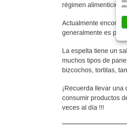
ide
régimen alimenticio y 
afe
Actualmente encontra
generalmente es produ
La espelta tiene un sa
muchos tipos de panes 
bizcochos, tortitas, t
¡Recuerda llevar una di
consumir productos de 
veces al día !!!