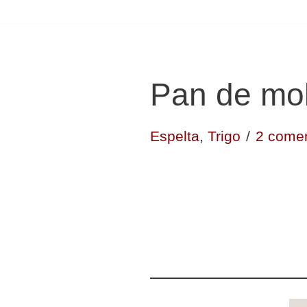
Pan de mol
Espelta
,
Trigo
2 comen