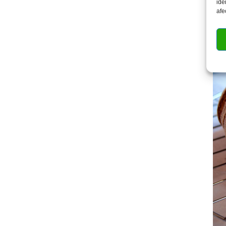
ide
afe