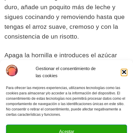
duro, añade un poquito más de leche y
sigues cocinando y removiendo hasta que
tengas el arroz suave, cremoso y con la
consistencia de un risotto.
Apaga la hornilla e introduces el azúcar
glasé o nevazúcar, la pizca de sal, la
Gestionar el consentimiento de
vainilla y la ralladura de limón.
las cookies
Para ofrecer las mejores experiencias, utilizamos tecnologías como las
Pasa el arroz con leche a un recipiente
cookies para almacenar y/o acceder a la información del dispositivo. El
consentimiento de estas tecnologías nos permitirá procesar datos como el
grande y lo dejas enfriar completamente.
comportamiento de navegación o las identificaciones únicas en este sitio.
No consentir o retirar el consentimiento, puede afectar negativamente a
ciertas características y funciones.
Aceptar