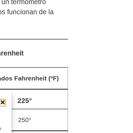
ar un termómetro
os funcionan de la
hrenheit
dos Fahrenheit (ºF)
225°
250°
s