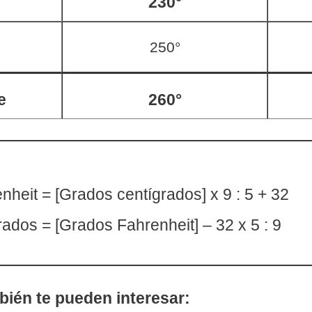
230°
250°
e
260°
heit = [Grados centígrados] x 9 : 5 + 32
ados = [Grados Fahrenheit] – 32 x 5 : 9
bién te pueden interesar: