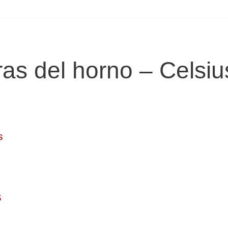
as del horno – Celsiu
s
s