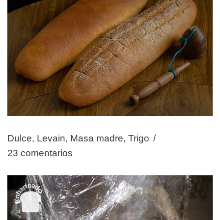
Pan andino o camaleón
Dulce
,
Levain
,
Masa madre
,
Trigo
23 comentarios