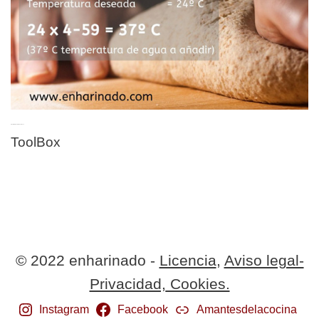
Ajustar la temperatura de la masa
ToolBox
© 2022 enharinado -
Licencia
,
Aviso legal-
Privacidad,
Cookies.
Instagram
Facebook
Amantesdelacocina