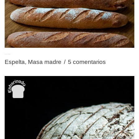
Baguettes de espelta integral
Espelta
,
Masa madre
5 comentarios