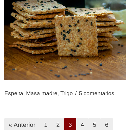
Crackers
Espelta
,
Masa madre
,
Trigo
5 comentarios
« Anterior
1
2
3
4
5
6