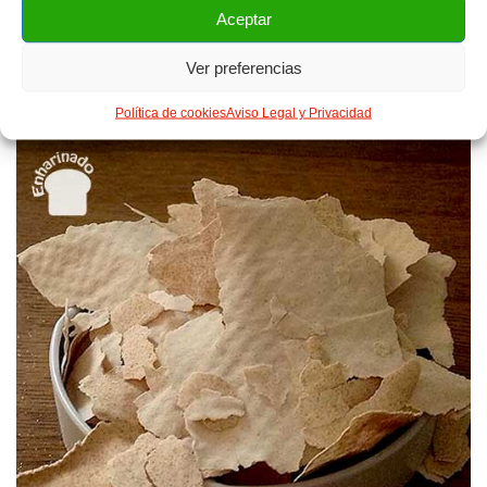
Aceptar
Pretzel
Ver preferencias
Masa madre
,
Trigo
Política de cookies
Aviso Legal y Privacidad