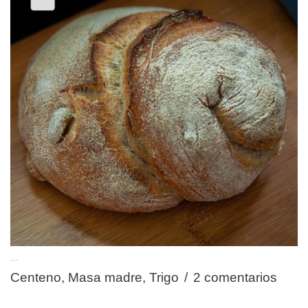
Pan de aceitunas
Centeno
,
Masa madre
,
Trigo
2 comentarios