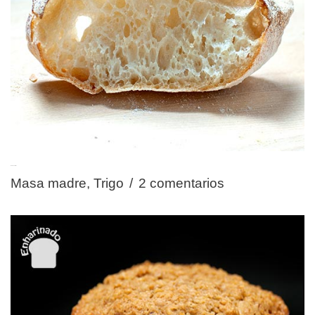
Pan de cristal
Masa madre
,
Trigo
2 comentarios