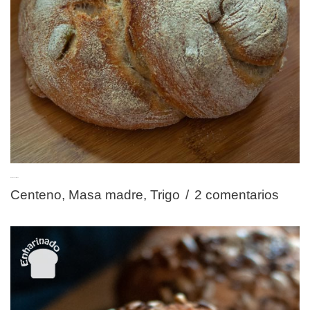
Pan de aceitunas
Centeno
,
Masa madre
,
Trigo
2 comentarios