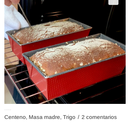
Pan de centeno, avellanas y dátiles
Centeno
,
Masa madre
,
Trigo
2 comentarios