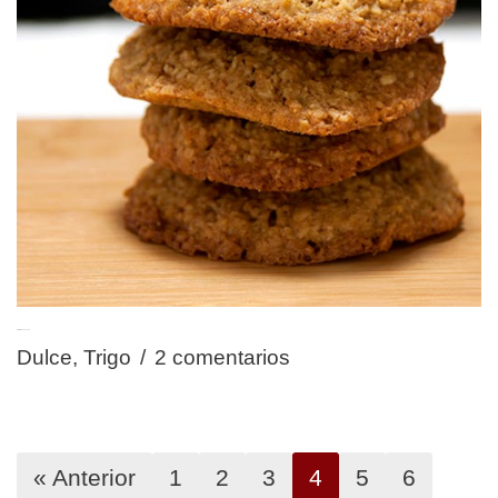
Galletas de avena
Dulce
,
Trigo
2 comentarios
« Anterior
1
2
3
4
5
6